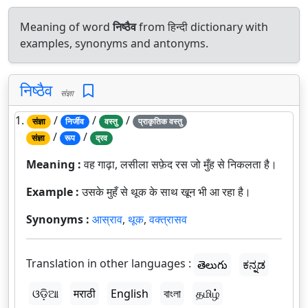
Meaning of word
निष्ठैव
from हिन्दी dictionary with
examples, synonyms and antonyms.
निष्ठैव
संज्ञा
1.
/
/
/
संज्ञा
निर्जीव
वस्तु
प्राकृतिक वस्तु
/
/
संज्ञा
रूप
द्रव
Meaning :
वह गाढ़ा, लसीला सफ़ेद रस जो मुँह से निकलता है।
Example :
उसके मुहँ से थूक के साथ खून भी आ रहा है।
Synonyms :
आस्राव
,
थूक
,
वक्त्रासव
Translation in other languages :
తెలుగు
ಕನ್ನಡ
ଓଡ଼ିଆ
मराठी
English
বাংলা
தமிழ்