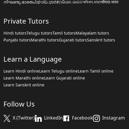
നിഘണ്ടു.ഭാരതം
ನಿಘಂಟು.ಭಾರತ
ଅଭିଧାନ.ଭାରତ
অভিধান.ভারত
चौपाल.भारत
Private Tutors
Hindi tutors
Telugu tutors
Tamil tutors
Malayalam tutors
Punjabi tutors
Marathi tutors
Gujarati tutors
Sanskrit tutors
Learn a Language
Learn Hindi online
Learn Telugu online
Learn Tamil online
Learn Marathi online
Learn Gujarati online
Learn Sanskrit online
Follow Us
X (Twitter)
LinkedIn
Facebook
Instagram