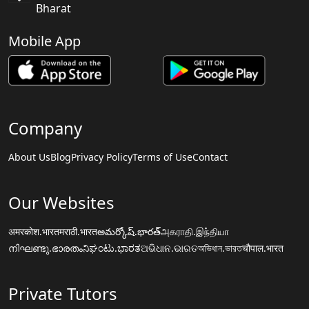
Bharat
Mobile App
Company
About Us
Blog
Privacy Policy
Terms of Use
Contact
Our Websites
अमरकोश.भारत
मराठी.भारत
అమర్కోష్.భారత్
அகராதி.இந்தியா
നിഘണ്ടു.ഭാരതം
ನಿಘಂಟು.ಭಾರತ
ଅଭିଧାନ.ଭାରତ
অভিধান.ভারত
चौपाल.भारत
Private Tutors