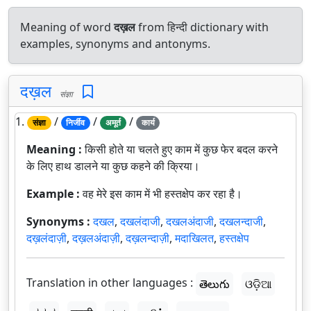
Meaning of word
दख़ल
from हिन्दी dictionary with
examples, synonyms and antonyms.
दख़ल
संज्ञा
1.
/
/
/
संज्ञा
निर्जीव
अमूर्त
कार्य
Meaning :
किसी होते या चलते हुए काम में कुछ फेर बदल करने
के लिए हाथ डालने या कुछ कहने की क्रिया।
Example :
वह मेरे इस काम में भी हस्तक्षेप कर रहा है।
Synonyms :
दखल
,
दखलंदाजी
,
दखलअंदाजी
,
दखलन्दाजी
,
दख़लंदाज़ी
,
दख़लअंदाज़ी
,
दख़लन्दाज़ी
,
मदाखिलत
,
हस्तक्षेप
Translation in other languages :
తెలుగు
ଓଡ଼ିଆ