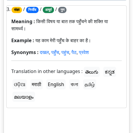
3.
/
/
/
संज्ञा
निर्जीव
अमूर्त
गुण
Meaning :
किसी विषय या बात तक पहुँचने की शक्ति या
सामर्थ्य।
Example :
यह काम मेरी पहुँच के बाहर का है।
Synonyms :
दखल
,
पहुँच
,
पहुंच
,
पैठ
,
प्रवेश
Translation in other languages :
తెలుగు
ಕನ್ನಡ
ଓଡ଼ିଆ
मराठी
English
বাংলা
தமிழ்
മലയാളം