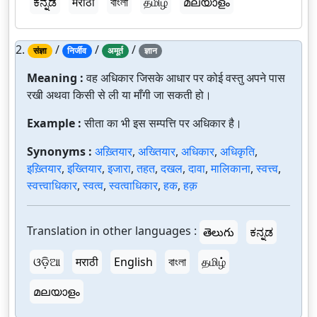
ಕನ್ನಡ
मराठी
বাংলা
தமிழ்
മലയാളം
2.
/
/
/
संज्ञा
निर्जीव
अमूर्त
ज्ञान
Meaning :
वह अधिकार जिसके आधार पर कोई वस्तु अपने पास
रखी अथवा किसी से ली या माँगी जा सकती हो।
Example :
सीता का भी इस सम्पत्ति पर अधिकार है।
Synonyms :
अख़्तियार
,
अख्तियार
,
अधिकार
,
अधिकृति
,
इख़्तियार
,
इख्तियार
,
इजारा
,
तहत
,
दखल
,
दावा
,
मालिकाना
,
स्वत्त्व
,
स्वत्त्वाधिकार
,
स्वत्व
,
स्वत्वाधिकार
,
हक
,
हक़
Translation in other languages :
తెలుగు
ಕನ್ನಡ
ଓଡ଼ିଆ
मराठी
English
বাংলা
தமிழ்
മലയാളം