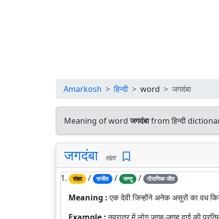
Amarkosh
हिन्दी
word
जगदंबा
Meaning of word
जगदंबा
from हिन्दी dictio
जगदंबा
संज्ञा
1.
/
/
/
संज्ञा
सजीव
जन्तु
पौराणिक जीव
Meaning :
एक देवी जिन्होंने अनेक असुरों का वध क
Example :
नवरात्र में लोग जगह-जगह दुर्गा की प्रति