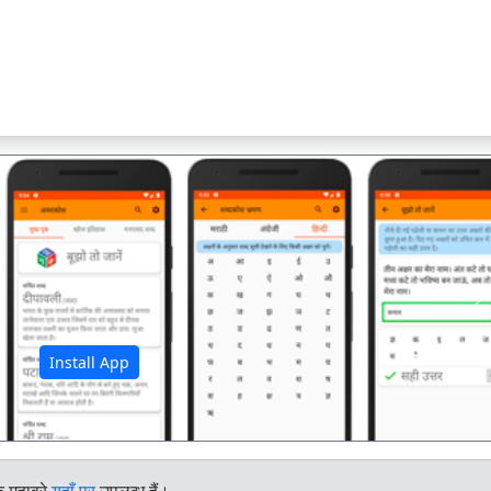
अ
Install App
े मुहावरे
यहाँ पर
उपलब्ध हैं।