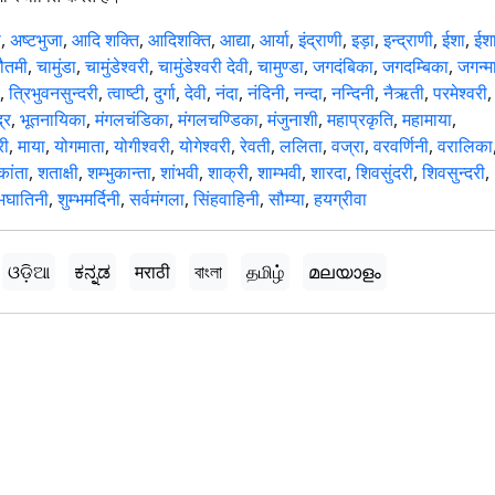
ी
,
अष्टभुजा
,
आदि शक्ति
,
आदिशक्ति
,
आद्या
,
आर्या
,
इंद्राणी
,
इड़ा
,
इन्द्राणी
,
ईशा
,
ईश
ौतमी
,
चामुंडा
,
चामुंडेश्वरी
,
चामुंडेश्वरी देवी
,
चामुण्डा
,
जगदंबिका
,
जगदम्बिका
,
जगन्म
,
त्रिभुवनसुन्दरी
,
त्वाष्टी
,
दुर्गा
,
देवी
,
नंदा
,
नंदिनी
,
नन्दा
,
नन्दिनी
,
नैऋती
,
परमेश्वरी
,
्र
,
भूतनायिका
,
मंगलचंडिका
,
मंगलचण्डिका
,
मंजुनाशी
,
महाप्रकृति
,
महामाया
,
री
,
माया
,
योगमाता
,
योगीश्वरी
,
योगेश्वरी
,
रेवती
,
ललिता
,
वज्रा
,
वरवर्णिनी
,
वरालिका
कांता
,
शताक्षी
,
शम्भुकान्ता
,
शांभवी
,
शाक्री
,
शाम्भवी
,
शारदा
,
शिवसुंदरी
,
शिवसुन्दरी
,
्भघातिनी
,
शुम्भमर्दिनी
,
सर्वमंगला
,
सिंहवाहिनी
,
सौम्या
,
हयग्रीवा
ଓଡ଼ିଆ
ಕನ್ನಡ
मराठी
বাংলা
தமிழ்
മലയാളം