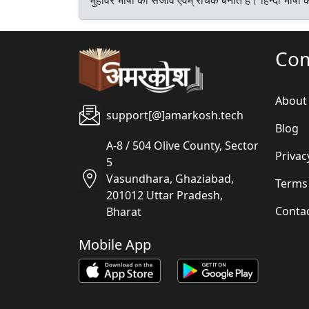
Co
About
support[@]amarkosh.tech
Blog
A-8 / 504 Olive County, Sector
Privac
5
Vasundhara, Ghaziabad,
Terms
201012 Uttar Pradesh,
Conta
Bharat
Mobile App