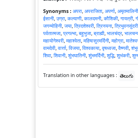
Synonyms :
अपरा
,
अपराजिता
,
अपर्णा
,
अमृतमालिन
ईसानी
,
उग्रा
,
कल्याणी
,
कालदमनी
,
कौशिकी
,
गायत्री
,
ग
जगन्मोहिनी
,
जया
,
त्रिदशेश्वरी
,
त्रिनयना
,
त्रिभुवनसुंदरी
पर्वतात्मजा
,
प्रगल्भा
,
बहुभुजा
,
ब्राह्मी
,
भालचंद्र
,
भालचन्द
महायोगेश्वरी
,
महाश्वेता
,
महिषासुरमर्दिनी
,
महोग्रा
,
मातेश्व
वामदेवी
,
वार्त्ता
,
विजया
,
विश्वकाया
,
वृषध्वजा
,
वैष्णवी
,
शंभु
शिवा
,
शिवानी
,
शुंभघातिनी
,
शुंभमर्दिनी
,
शुद्धि
,
शुभंकरी
,
शुम
Translation in other languages :
తెలుగు