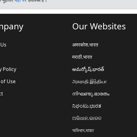
mpany
Our Websites
 Us
अमरकोश.भारत
मराठी.भारत
y Policy
అమర్కోష్.భారత్
 of Use
அகராதி.இந்தியா
ct
നിഘണ്ടു.ഭാരതം
ನಿಘಂಟು.ಭಾರತ
ଅଭିଧାନ.ଭାରତ
অভিধান.ভারত