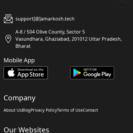
support[@]amarkosh.tech
A-8 / 504 Olive County, Sector 5
Vasundhara, Ghaziabad, 201012 Uttar Pradesh,
Bharat
Mobile App
Company
About Us
Blog
Privacy Policy
Terms of Use
Contact
Our Websites