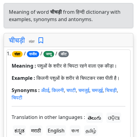
Meaning of word
चीचड़ी
from हिन्दी dictionary with
examples, synonyms and antonyms.
चीचड़ी
संज्ञा
1.
/
/
/
संज्ञा
सजीव
जन्तु
कीट
Meaning :
पशुओं के शरीर से चिपटा रहने वाला एक कीड़ा।
Example :
किलनी पशुओं के शरीर से चिपटकर रक्त पीती है।
Synonyms :
अँठई
,
किलनी
,
चपटी
,
चमजुई
,
चमजूई
,
चिचड़ी
,
चिपटी
Translation in other languages :
తెలుగు
ଓଡ଼ିଆ
ಕನ್ನಡ
मराठी
English
বাংলা
தமிழ்