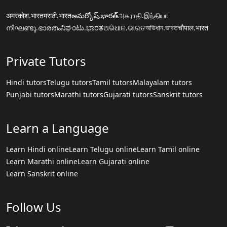
अमरकोश.भारत
मराठी.भारत
అమర్కోష్.భారత్
அகராதி.இந்தியா
നിഘണ്ടു.ഭാരതം
ನಿಘಂಟು.ಭಾರತ
ଅଭିଧାନ.ଭାରତ
অভিধান.ভারত
चौपाल.भारत
Private Tutors
Hindi tutors
Telugu tutors
Tamil tutors
Malayalam tutors
Punjabi tutors
Marathi tutors
Gujarati tutors
Sanskrit tutors
Learn a Language
Learn Hindi online
Learn Telugu online
Learn Tamil online
Learn Marathi online
Learn Gujarati online
Learn Sanskrit online
Follow Us