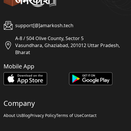
support[@]amarkosh.tech
A-8 / 504 Olive County, Sector 5
Vasundhara, Ghaziabad, 201012 Uttar Pradesh,
Bharat
Mobile App
Company
About Us
Blog
Privacy Policy
Terms of Use
Contact