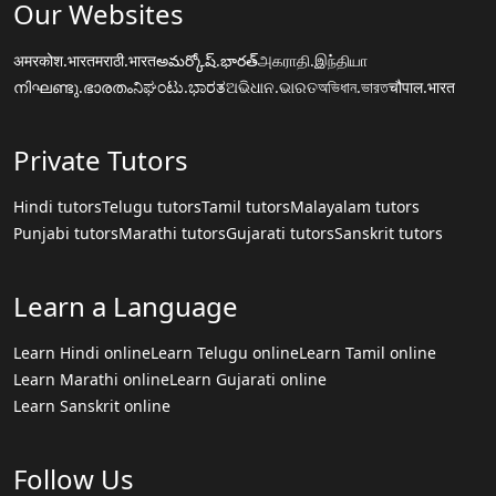
Our Websites
अमरकोश.भारत
मराठी.भारत
అమర్కోష్.భారత్
அகராதி.இந்தியா
നിഘണ്ടു.ഭാരതം
ನಿಘಂಟು.ಭಾರತ
ଅଭିଧାନ.ଭାରତ
অভিধান.ভারত
चौपाल.भारत
Private Tutors
Hindi tutors
Telugu tutors
Tamil tutors
Malayalam tutors
Punjabi tutors
Marathi tutors
Gujarati tutors
Sanskrit tutors
Learn a Language
Learn Hindi online
Learn Telugu online
Learn Tamil online
Learn Marathi online
Learn Gujarati online
Learn Sanskrit online
Follow Us