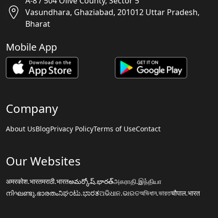
A-8 / 504 Olive County, Sector 5
Vasundhara, Ghaziabad, 201012 Uttar Pradesh,
Bharat
Mobile App
Company
About Us
Blog
Privacy Policy
Terms of Use
Contact
Our Websites
अमरकोश.भारत
मराठी.भारत
అమర్కోష్.భారత్
அகராதி.இந்தியா
നിഘണ്ടു.ഭാരതം
ನಿಘಂಟು.ಭಾರತ
ଅଭିଧାନ.ଭାରତ
অভিধান.ভারত
चौपाल.भारत