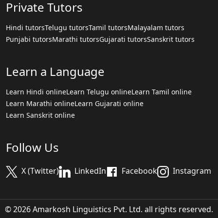
Private Tutors
Hindi tutors
Telugu tutors
Tamil tutors
Malayalam tutors
Punjabi tutors
Marathi tutors
Gujarati tutors
Sanskrit tutors
Learn a Language
Learn Hindi online
Learn Telugu online
Learn Tamil online
Learn Marathi online
Learn Gujarati online
Learn Sanskrit online
Follow Us
X (Twitter)
LinkedIn
Facebook
Instagram
© 2026 Amarkosh Linguistics Pvt. Ltd. all rights reserved.