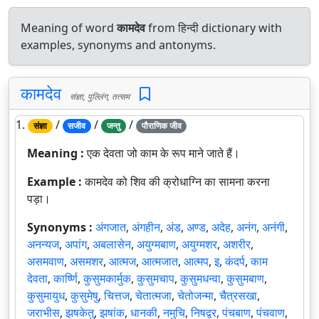
Meaning of word
कामदेव
from हिन्दी dictionary with
examples, synonyms and antonyms.
कामदेव
संज्ञा, पुल्लिंग, तत्सम
1.
/
/
/
संज्ञा
सजीव
जन्तु
पौराणिक जीव
Meaning :
एक देवता जो काम के रूप माने जाते हैं।
Example :
कामदेव को शिव की क्रोधाग्नि का सामना करना
पड़ा।
Synonyms :
अंगजात
,
अंगहीन
,
अंड
,
अण्ड
,
अदेह
,
अनंग
,
अनंगी
,
अनन्यज
,
अपांग
,
अबलासेन
,
अयुग्मबाण
,
अयुग्मशर
,
अशरीर
,
असमवाण
,
असमशर
,
आत्मज
,
आत्मजात
,
आत्मप
,
इ
,
कंदर्प
,
काम
देवता
,
कार्ष्णि
,
कुसुमकार्मुक
,
कुसुमचाप
,
कुसुमधन्वा
,
कुसुमबाण
,
कुसुमायुध
,
कुसुमेषु
,
चित्तज
,
चेतात्मजा
,
चेतोजन्मा
,
चैत्रसखा
,
जराभीस
,
झषकेतु
,
झषांक
,
धानकी
,
नमुचि
,
निषद्वर
,
पंचबाण
,
पंचवाण
,