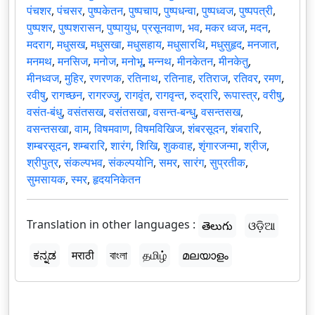
पंचशर
,
पंचसर
,
पुष्पकेतन
,
पुष्पचाप
,
पुष्पधन्वा
,
पुष्पध्वज
,
पुष्पपत्री
,
पुष्पशर
,
पुष्पशरासन
,
पुष्पायुध
,
प्रसूनवाण
,
भव
,
मकर ध्वज
,
मदन
,
मदराग
,
मधुसख
,
मधुसखा
,
मधुसहाय
,
मधुसारथि
,
मधुसुहृद
,
मनजात
,
मनमथ
,
मनसिज
,
मनोज
,
मनोभू
,
मन्नथ
,
मीनकेतन
,
मीनकेतु
,
मीनध्वज
,
मुहिर
,
रणरणक
,
रतिनाथ
,
रतिनाह
,
रतिराज
,
रतिवर
,
रमण
,
रवीषु
,
रागच्छन
,
रागरज्जु
,
रागवृंत
,
रागवृन्त
,
रुद्रारि
,
रूपास्त्र
,
वरीषु
,
वसंत-बंधु
,
वसंतसख
,
वसंतसखा
,
वसन्त-बन्धु
,
वसन्तसख
,
वसन्तसखा
,
वाम
,
विषमवाण
,
विषमविखिज
,
शंबरसूदन
,
शंबरारि
,
शम्बरसूदन
,
शम्बरारि
,
शारंग
,
शिखि
,
शुकवाह
,
शृंगारजन्मा
,
श्रीज
,
श्रीपुत्र
,
संकल्पभव
,
संकल्पयोनि
,
समर
,
सारंग
,
सुप्रतीक
,
सुमसायक
,
स्मर
,
हृदयनिकेतन
Translation in other languages :
తెలుగు
ଓଡ଼ିଆ
ಕನ್ನಡ
मराठी
বাংলা
தமிழ்
മലയാളം