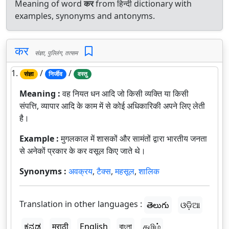
Meaning of word
कर
from हिन्दी dictionary with
examples, synonyms and antonyms.
कर
संज्ञा, पुल्लिंग, तत्सम
1.
/
/
संज्ञा
निर्जीव
वस्तु
Meaning :
वह नियत धन आदि जो किसी व्यक्ति या किसी
संपत्ति, व्यापार आदि के काम में से कोई अधिकारिकी अपने लिए लेती
है।
Example :
मुगलकाल में शासकों और सामंतों द्वारा भारतीय जनता
से अनेकों प्रकार के कर वसूल किए जाते थे।
Synonyms :
अवक्रय
,
टैक्स
,
महसूल
,
शालिक
Translation in other languages :
తెలుగు
ଓଡ଼ିଆ
ಕನ್ನಡ
मराठी
English
বাংলা
தமிழ்