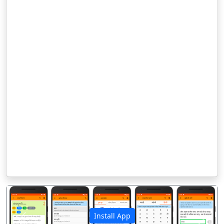
Install App
पिछला
अगला