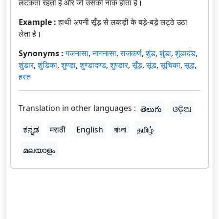
लटकता रहता है और जो उसकी नाक होता है।
Example :
हाथी अपनी सूँड़ से लकड़ी के बड़े-बड़े लट्ठे उठा
लेता है।
Synonyms :
गजनासा
,
नागनासा
,
राजकर्ण
,
शुंड
,
शुंडा
,
शुंडादंड
,
शुंडार
,
शुंडिका
,
शुण्डा
,
शुण्डादण्ड
,
शुण्डार
,
सूँड़
,
सूंड
,
सूचिका
,
सूड़
,
हस्त
Translation in other languages :
తెలుగు
ଓଡ଼ିଆ
ಕನ್ನಡ
मराठी
English
বাংলা
தமிழ்
മലയാളം