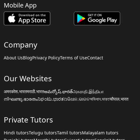
Mobile App
Company
About Us
Blog
Privacy Policy
Terms of Use
Contact
Our Websites
अमरकोश.भारत
मराठी.भारत
అమర్కోష్.భారత్
அகராதி.இந்தியா
നിഘണ്ടു.ഭാരതം
ನಿಘಂಟು.ಭಾರತ
ଅଭିଧାନ.ଭାରତ
অভিধান.ভারত
चौपाल.भारत
Private Tutors
Hindi tutors
Telugu tutors
Tamil tutors
Malayalam tutors