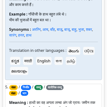
और काम करते हैं।
Example :
गाँधीजी के हाथ बहुत लंबे थे।
भीम की भुजाओं में बहुत बल था।
Synonyms :
अरत्नि
,
आच
,
बाँह
,
बाज़ू
,
बाजू
,
बाहु
,
भुजा
,
शबर
,
सारंग
,
हस्त
,
हाथ
Translation in other languages :
తెలుగు
ଓଡ଼ିଆ
ಕನ್ನಡ
मराठी
English
বাংলা
தமிழ்
മലയാളം
5.
/
/
/
संज्ञा
निर्जीव
वस्तु
शारीरिक वस्तु
/
संज्ञा
भाग
Meaning :
हाथी का वह अगला लम्बा अंग जो प्रायः जमीन तक