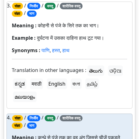
3.
/
/
/
संज्ञा
निर्जीव
वस्तु
शारीरिक वस्तु
/
संज्ञा
भाग
Meaning :
कोहनी से पंजे के सिरे तक का भाग।
Example :
दुर्घटना में उसका दाहिना हाथ टूट गया।
Synonyms :
पाणि
,
हस्त
,
हाथ
Translation in other languages :
తెలుగు
ଓଡ଼ିଆ
ಕನ್ನಡ
मराठी
English
বাংলা
தமிழ்
മലയാളം
4.
/
/
/
संज्ञा
निर्जीव
वस्तु
शारीरिक वस्तु
/
संज्ञा
भाग
Meaning :
कन्धे से पंजे तक का वह अंग जिससे चीजें पकड़ते