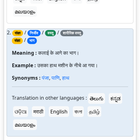
മലയാളം
2.
/
/
/
संज्ञा
निर्जीव
वस्तु
शारीरिक वस्तु
/
संज्ञा
भाग
Meaning :
कलाई के आगे का भाग।
Example :
उसका हाथ मशीन के नीचे आ गया।
Synonyms :
पंजा
,
पाणि
,
हाथ
Translation in other languages :
తెలుగు
ಕನ್ನಡ
ଓଡ଼ିଆ
मराठी
English
বাংলা
தமிழ்
മലയാളം