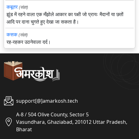
कबूतर
(संज्ञा)
झुंड में रहने वाला एक मँझोले आकार का पक्षी जो प्रायः मैदानों या छतों
आदि पर दाना चुगते हुए देखा जा सकता है।
कसक
(संज्ञा)
रह-रहकर उठनेवाला दर्द।
support[@]amarkosh.tech
A-8 / 504 Olive County, Sector 5
Vasundhara, Ghaziabad, 201012 Uttar Pradesh,
Bharat