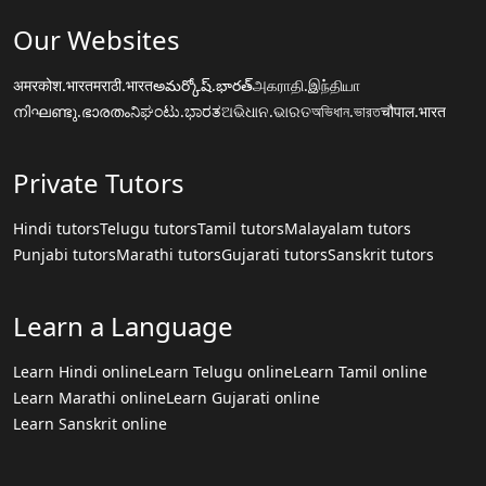
Our Websites
अमरकोश.भारत
मराठी.भारत
అమర్కోష్.భారత్
அகராதி.இந்தியா
നിഘണ്ടു.ഭാരതം
ನಿಘಂಟು.ಭಾರತ
ଅଭିଧାନ.ଭାରତ
অভিধান.ভারত
चौपाल.भारत
Private Tutors
Hindi tutors
Telugu tutors
Tamil tutors
Malayalam tutors
Punjabi tutors
Marathi tutors
Gujarati tutors
Sanskrit tutors
Learn a Language
Learn Hindi online
Learn Telugu online
Learn Tamil online
Learn Marathi online
Learn Gujarati online
Learn Sanskrit online