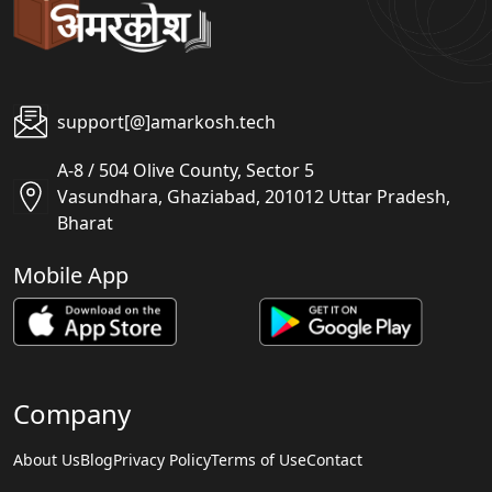
support[@]amarkosh.tech
A-8 / 504 Olive County, Sector 5
Vasundhara, Ghaziabad, 201012 Uttar Pradesh,
Bharat
Mobile App
Company
About Us
Blog
Privacy Policy
Terms of Use
Contact