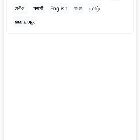
ଓଡ଼ିଆ
मराठी
English
বাংলা
தமிழ்
മലയാളം