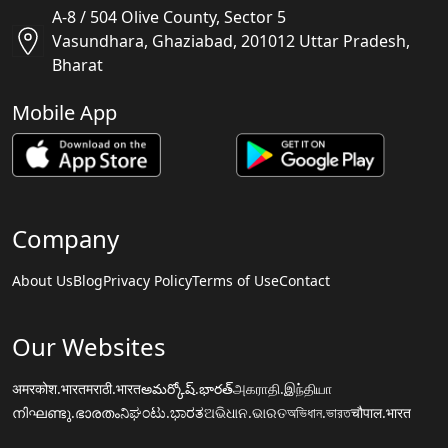
A-8 / 504 Olive County, Sector 5
Vasundhara, Ghaziabad, 201012 Uttar Pradesh,
Bharat
Mobile App
Company
About Us
Blog
Privacy Policy
Terms of Use
Contact
Our Websites
अमरकोश.भारत
मराठी.भारत
అమర్కోష్.భారత్
அகராதி.இந்தியா
നിഘണ്ടു.ഭാരതം
ನಿಘಂಟು.ಭಾರತ
ଅଭିଧାନ.ଭାରତ
অভিধান.ভারত
चौपाल.भारत