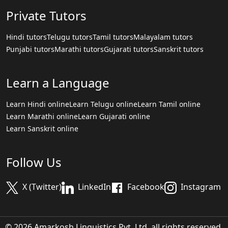
Private Tutors
Hindi tutors
Telugu tutors
Tamil tutors
Malayalam tutors
Punjabi tutors
Marathi tutors
Gujarati tutors
Sanskrit tutors
Learn a Language
Learn Hindi online
Learn Telugu online
Learn Tamil online
Learn Marathi online
Learn Gujarati online
Learn Sanskrit online
Follow Us
X (Twitter)
LinkedIn
Facebook
Instagram
© 2026 Amarkosh Linguistics Pvt. Ltd. all rights reserved.