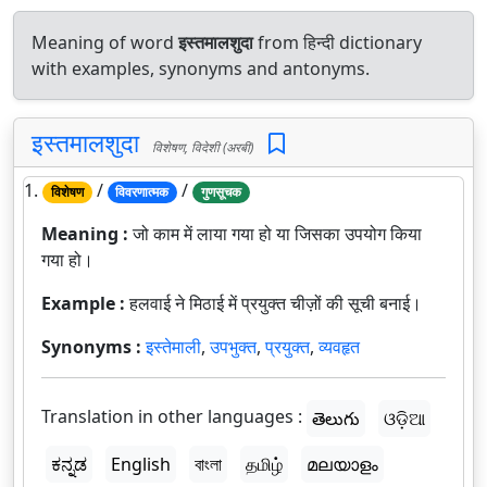
Meaning of word
इस्तमालशुदा
from हिन्दी dictionary
with examples, synonyms and antonyms.
इस्तमालशुदा
विशेषण, विदेशी (अरबी)
1.
/
/
विशेषण
विवरणात्मक
गुणसूचक
Meaning :
जो काम में लाया गया हो या जिसका उपयोग किया
गया हो।
Example :
हलवाई ने मिठाई में प्रयुक्त चीज़ों की सूची बनाई।
Synonyms :
इस्तेमाली
,
उपभुक्त
,
प्रयुक्त
,
व्यवहृत
Translation in other languages :
తెలుగు
ଓଡ଼ିଆ
ಕನ್ನಡ
English
বাংলা
தமிழ்
മലയാളം