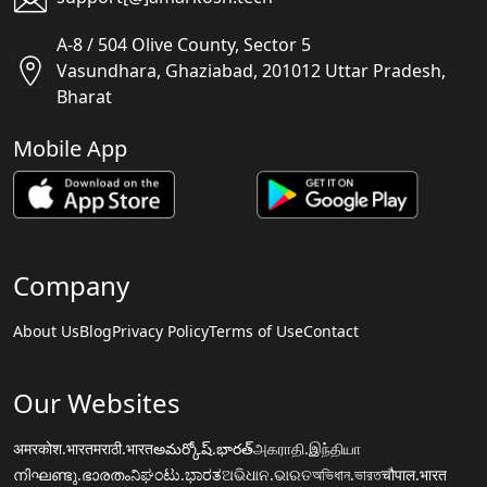
A-8 / 504 Olive County, Sector 5
Vasundhara, Ghaziabad, 201012 Uttar Pradesh,
Bharat
Mobile App
Company
About Us
Blog
Privacy Policy
Terms of Use
Contact
Our Websites
अमरकोश.भारत
मराठी.भारत
అమర్కోష్.భారత్
அகராதி.இந்தியா
നിഘണ്ടു.ഭാരതം
ನಿಘಂಟು.ಭಾರತ
ଅଭିଧାନ.ଭାରତ
অভিধান.ভারত
चौपाल.भारत