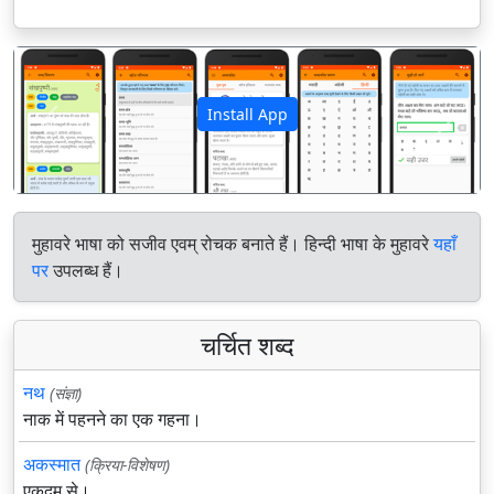
Install App
पिछला
अगला
मुहावरे भाषा को सजीव एवम् रोचक बनाते हैं। हिन्दी भाषा के मुहावरे
यहाँ
पर
उपलब्ध हैं।
चर्चित शब्द
नथ
(संज्ञा)
नाक में पहनने का एक गहना।
अकस्मात
(क्रिया-विशेषण)
एकदम से।