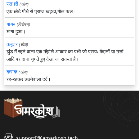
रसभरी
(संज्ञा)
एक छोटे पौधे से प्राप्त खट्टा,गोल फल।
गायब
(विशेषण)
भागा हुआ।
कबूतर
(संज्ञा)
झुंड में रहने वाला एक मँझोले आकार का पक्षी जो प्रायः मैदानों या छतों
आदि पर दाना चुगते हुए देखा जा सकता है।
कसक
(संज्ञा)
रह-रहकर उठनेवाला दर्द।
support[@]amarkosh.tech