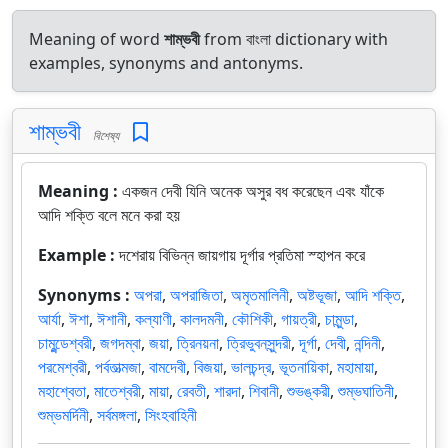
Meaning of word
শাম্ভবী
from বাংলা dictionary with
examples, synonyms and antonyms.
শাম্ভবী
বিশেষ্য
Meaning :
একজন দেবী যিনি অনেক অসুর বধ করেছেন এবং যাঁকে
আদি শক্তি বলে মনে করা হয়
Example :
দশেরায় বিভিন্ন জায়গায় দূর্গার প্রতিমা স্হাপন করে
Synonyms :
অপরা
,
অপরাজিতা
,
অমৃতমালিনী
,
অষ্টভূজা
,
আদি শক্তি
,
আর্যা
,
ঈশা
,
ঈশানী
,
কল্যাণী
,
কালদমনী
,
কৌশিকী
,
গায়ত্রী
,
চামুন্ডা
,
চামুন্ডেশ্বরী
,
জগদম্বা
,
জয়া
,
ত্রিনয়না
,
ত্রিভুবনসুন্দরী
,
দূর্গা
,
দেবী
,
নন্দিনী
,
পরমেশ্বরী
,
পর্বতাত্মজা
,
বামদেবী
,
বিজয়া
,
ভালচন্দ্র
,
ভূতনায়িকা
,
মহামায়া
,
মহাশ্বেতা
,
মাতেশ্বরী
,
মায়া
,
রেবতী
,
শারদা
,
শিবানী
,
শুভঙ্করী
,
শুম্ভঘাতিনী
,
শুম্ভমর্দিনী
,
সর্বমঙ্গলা
,
সিংহবাহিনী