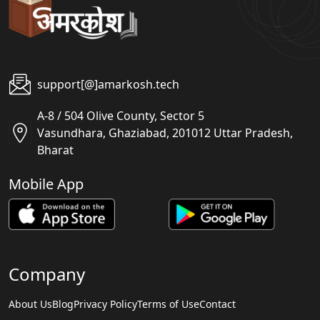
support[@]amarkosh.tech
A-8 / 504 Olive County, Sector 5
Vasundhara, Ghaziabad, 201012 Uttar Pradesh,
Bharat
Mobile App
Company
About Us
Blog
Privacy Policy
Terms of Use
Contact