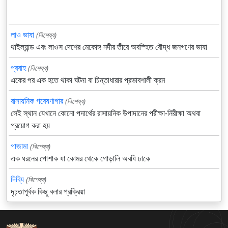
লাও ভাষা
(বিশেষ্য)
থাইল্যান্ড এবং লাওস দেশের মেকোঙ্গ নদীর তীরে অবস্হিত বৌদ্ধ জনগণের ভাষা
প্রবাহ
(বিশেষ্য)
একের পর এক হতে থাকা ঘটনা বা চিন্তাধারার প্রভাবশালী ক্রম
রাসায়নিক গবেষণাগার
(বিশেষ্য)
সেই স্থান যেখানে কোনো পদার্থের রাসায়নিক উপাদানের পরীক্ষা-নিরীক্ষা অথবা
প্রয়োগ করা হয়
পাজামা
(বিশেষ্য)
এক ধরনের পোশাক যা কোমর থেকে গোড়ালি অবধি ঢাকে
দিব্যি
(বিশেষ্য)
দৃঢ়তাপূর্বক কিছু বলার প্রক্রিয়া