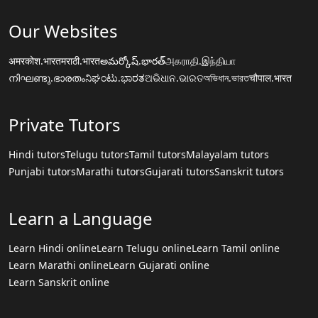
Our Websites
अमरकोश.भारत
मराठी.भारत
అమర్కోష్.భారత్
அகராதி.இந்தியா
നിഘണ്ടു.ഭാരതം
ನಿಘಂಟು.ಭಾರತ
ଅଭିଧାନ.ଭାରତ
অভিধান.ভারত
चौपाल.भारत
Private Tutors
Hindi tutors
Telugu tutors
Tamil tutors
Malayalam tutors
Punjabi tutors
Marathi tutors
Gujarati tutors
Sanskrit tutors
Learn a Language
Learn Hindi online
Learn Telugu online
Learn Tamil online
Learn Marathi online
Learn Gujarati online
Learn Sanskrit online