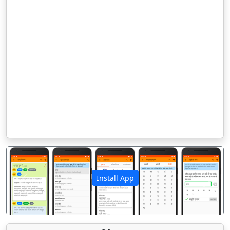
Install App
पिछला
अगला