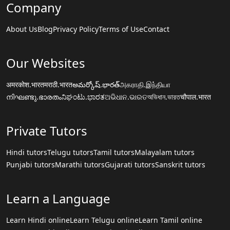
Company
About Us
Blog
Privacy Policy
Terms of Use
Contact
Our Websites
अमरकोश.भारत
मराठी.भारत
అమర్కోష్.భారత్
அகராதி.இந்தியா
നിഘണ്ടു.ഭാരതം
ನಿಘಂಟು.ಭಾರತ
ଅଭିଧାନ.ଭାରତ
অভিধান.ভারত
चौपाल.भारत
Private Tutors
Hindi tutors
Telugu tutors
Tamil tutors
Malayalam tutors
Punjabi tutors
Marathi tutors
Gujarati tutors
Sanskrit tutors
Learn a Language
Learn Hindi online
Learn Telugu online
Learn Tamil online