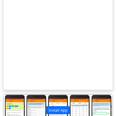
Install App
पिछला
अगला