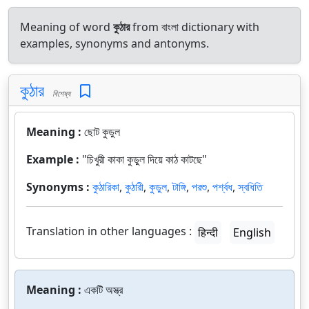
Meaning of word
কুঠার
from বাংলা dictionary with
examples, synonyms and antonyms.
কুঠার
বিশেষ্য
Meaning :
ছোট কুড়ুল
Example :
"চিখুরী কাকা কুড়ুল দিয়ে কাঠ কাটছে"
Synonyms :
কুঠারিকা
,
কুঠারী
,
কুড়ুল
,
টাঙ্গি
,
পরশু
,
পর্শ্বধ
,
স্বধিতি
Translation in other languages :
हिन्दी
English
Meaning :
একটি অস্ত্র