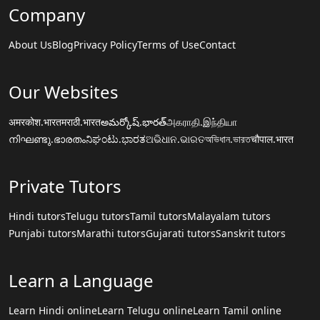
Company
About Us
Blog
Privacy Policy
Terms of Use
Contact
Our Websites
अमरकोश.भारत
मराठी.भारत
అమర్కోష్.భారత్
அகராதி.இந்தியா
നിഘണ്ടു.ഭാരതം
ನಿಘಂಟು.ಭಾರತ
ଅଭିଧାନ.ଭାରତ
অভিধান.ভারত
चौपाल.भारत
Private Tutors
Hindi tutors
Telugu tutors
Tamil tutors
Malayalam tutors
Punjabi tutors
Marathi tutors
Gujarati tutors
Sanskrit tutors
Learn a Language
Learn Hindi online
Learn Telugu online
Learn Tamil online