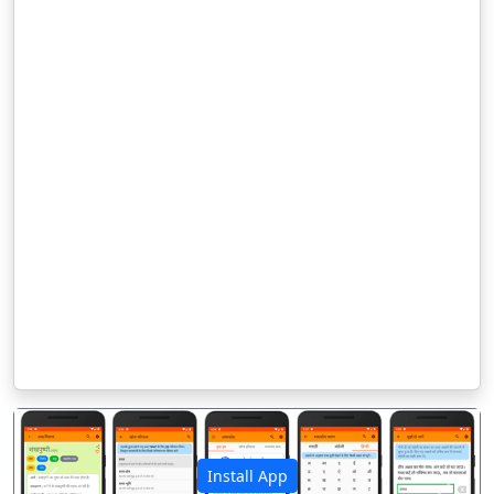
Install App
पिछला
अगला