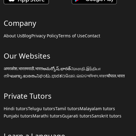
Company
About Us
Blog
Privacy Policy
Terms of Use
Contact
Our Websites
अमरकोश.भारत
मराठी.भारत
అమర్కోష్.భారత్
அகராதி.இந்தியா
നിഘണ്ടു.ഭാരതം
ನಿಘಂಟು.ಭಾರತ
ଅଭିଧାନ.ଭାରତ
অভিধান.ভারত
चौपाल.भारत
Private Tutors
Hindi tutors
Telugu tutors
Tamil tutors
Malayalam tutors
Punjabi tutors
Marathi tutors
Gujarati tutors
Sanskrit tutors
Learn a Language