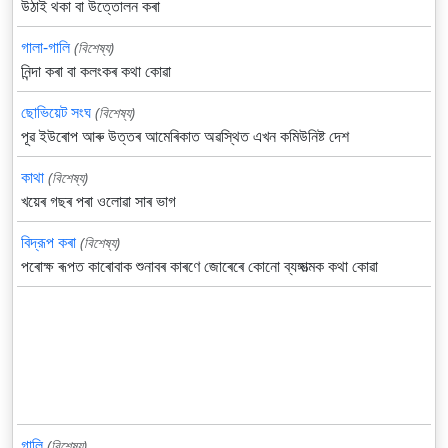
উঠাই থকা বা উত্তোলন কৰা
গালা-গালি
(বিশেষ্য)
নিন্দা কৰা বা কলংকৰ কথা কোৱা
ছোভিয়েট সংঘ
(বিশেষ্য)
পূৱ ইউৰোপ আৰু উত্তৰ আমেৰিকাত অৱস্থিত এখন কমিউনিষ্ট দেশ
কাথা
(বিশেষ্য)
খয়েৰ গছৰ পৰা ওলোৱা সাৰ ভাগ
বিদ্রূপ কৰা
(বিশেষ্য)
পৰোক্ষ ৰূপত কাৰোবাক শুনাবৰ কাৰণে জোৰেৰে কোনো ব্যঙ্গাত্মক কথা কোৱা
গালি
(বিশেষ্য)