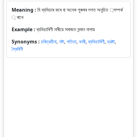
Meaning :
যি ব্যভিচাৰ কৰে বা অনেক পুৰুষৰ লগত অনুচিত ্সম্পর্ক
্ ৰাখে
Example :
ব্যভিচাৰিণী নাৰীয়ে সমাজত সন্মান নাপায়
Synonyms :
চৰিত্রহীনা
,
নষ্টা
,
পতিতা
,
বনৰী
,
ব্যভিচাৰিণী
,
ভ্রষ্টা
,
স্বৈৰিণী