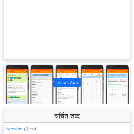
Install App
पिछला
अगला
चर्चित शब्द
উত্তোলিত
(বিশেষণ)