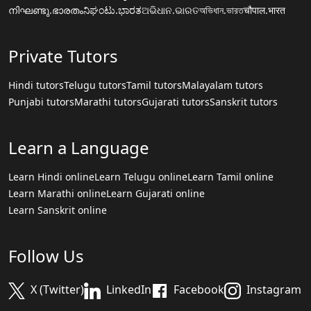
നിഘണ്ടു.ഭാരതം
ನಿಘಂಟು.ಭಾರತ
ଅଭିଧାନ.ଭାରତ
অভিধান.ভারত
चौपाल.भारत
Private Tutors
Hindi tutors
Telugu tutors
Tamil tutors
Malayalam tutors
Punjabi tutors
Marathi tutors
Gujarati tutors
Sanskrit tutors
Learn a Language
Learn Hindi online
Learn Telugu online
Learn Tamil online
Learn Marathi online
Learn Gujarati online
Learn Sanskrit online
Follow Us
X (Twitter)
LinkedIn
Facebook
Instagram