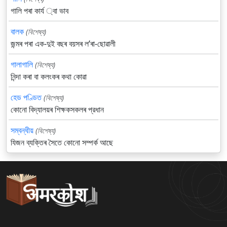
গালি পৰা কার্য ্বা ভাব
বালক
(বিশেষ্য)
জন্মৰ পৰা এক-দুই বছৰ বয়সৰ লʼৰা-ছোৱালী
গালাগালি
(বিশেষ্য)
নিন্দা কৰা বা কলংকৰ কথা কোৱা
হেড পণ্ডিত
(বিশেষ্য)
কোনো বিদ্যালয়ৰ শিক্ষকসকলৰ প্রধান
সম্বন্ধীয়
(বিশেষ্য)
যিজন ব্যক্তিৰ সৈতে কোনো সম্পর্ক আছে