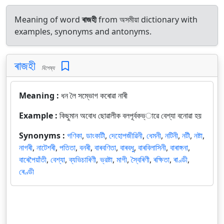
Meaning of word
ৰাজহী
from অসমীয়া dictionary with
examples, synonyms and antonyms.
ৰাজহী
বিশেষ্য
Meaning :
ধন লৈ সম্ভোগ কৰোৱা নাৰী
Example :
কিছুমান অবোধ ছোৱালীক বলপূর্বকভ্াৱে বেশ্যা বনোৱা হয়
Synonyms :
গণিকা
,
ডাংকাটী
,
দেহোপজীৱিনী
,
ধেমনী
,
নটিনী
,
নটী
,
নষ্টা
,
নাগৰী
,
নাটেশৰী
,
পতিতা
,
বনৰী
,
বাৰবণিতা
,
বাৰবধু
,
বাৰবিলাসিনী
,
বাৰাঙ্গনা
,
বাৰেপৈয়াঁতী
,
বেশ্যা
,
ব্যভিচাৰিণী
,
ভ্রষ্টা
,
মাগী
,
স্বৈৰিণী
,
ৰক্ষিতা
,
ৰাণ্ডী
,
ৰেণ্ডী