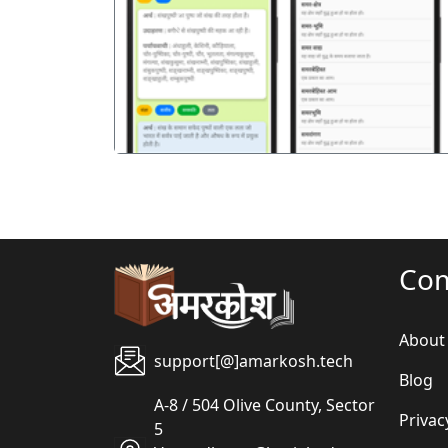
पिछला
Co
About
support[@]amarkosh.tech
Blog
A-8 / 504 Olive County, Sector
Privac
5