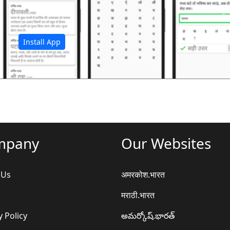
अ
Install App
mpany
Our Websites
 Us
अमरकोश.भारत
मराठी.भारत
y Policy
అమర్కోష్.భారత్