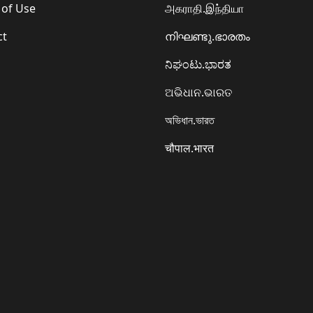
 of Use
அகராதி.இந்தியா
ct
നിഘണ്ടു.ഭാരതം
ನಿಘಂಟು.ಭಾರತ
ଅଭିଧାନ.ଭାରତ
অভিধান.ভারত
चौपाल.भारत