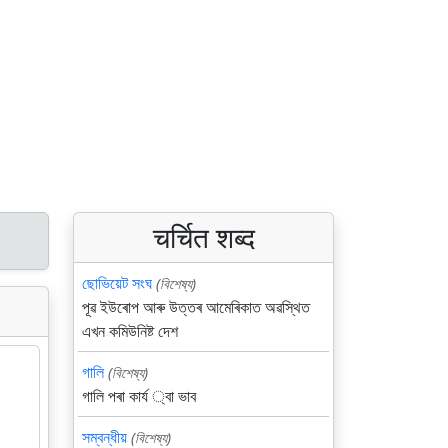
चर्चित शब्द
ছোভিয়েট সংঘ
(বিশেষ্য)
পূৱ ইউৰোপ আৰু উত্তৰ আমেৰিকাত অৱস্থিত
এখন কমিউনিষ্ট দেশ
গালি
(বিশেষ্য)
গালি পৰা কার্য ্বা ভাব
সম্বন্ধীয়
(বিশেষ্য)