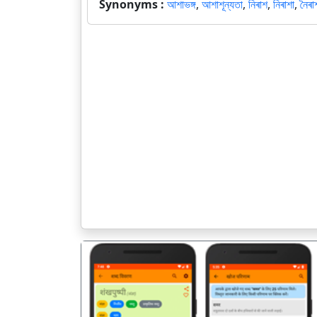
Synonyms :
আশাভঙ্গ
,
আশাশূন্যতা
,
নিৰাশ
,
নিৰাশা
,
নৈৰা