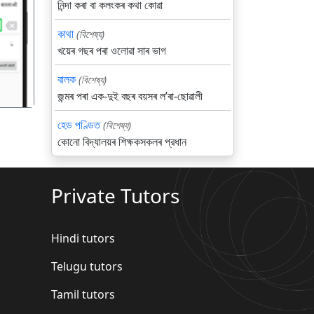
নিন্দা কৰা বা কলংকৰ কথা কোৱা
गला
কাথা
(বিশেষ্য)
খয়েৰ গছৰ পৰা ওলোৱা সাৰ ভাগ
বালক
(বিশেষ্য)
জন্মৰ পৰা এক-দুই বছৰ বয়সৰ লʼৰা-ছোৱালী
হেড পণ্ডিত
(বিশেষ্য)
কোনো বিদ্যালয়ৰ শিক্ষকসকলৰ প্রধান
Private Tutors
Hindi tutors
Telugu tutors
Tamil tutors