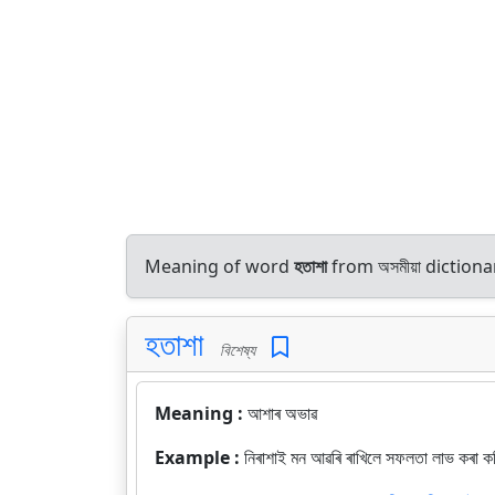
Meaning of word
হতাশা
from অসমীয়া dictio
হতাশা
বিশেষ্য
Meaning :
আশাৰ অভাৱ
Example :
নিৰাশাই মন আৱৰি ৰাখিলে সফলতা লাভ কৰা কঠ