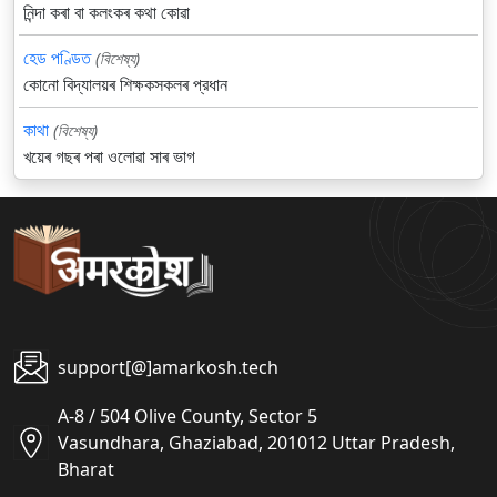
নিন্দা কৰা বা কলংকৰ কথা কোৱা
হেড পণ্ডিত
(বিশেষ্য)
কোনো বিদ্যালয়ৰ শিক্ষকসকলৰ প্রধান
কাথা
(বিশেষ্য)
খয়েৰ গছৰ পৰা ওলোৱা সাৰ ভাগ
support[@]amarkosh.tech
A-8 / 504 Olive County, Sector 5
Vasundhara, Ghaziabad, 201012 Uttar Pradesh,
Bharat