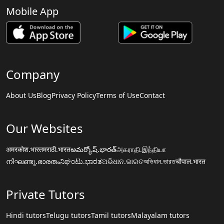
Mobile App
Company
About Us
Blog
Privacy Policy
Terms of Use
Contact
Our Websites
अमरकोश.भारत
मराठी.भारत
అమర్కోష్.భారత్
அகராதி.இந்தியா
നിഘണ്ടു.ഭാരതം
ನಿಘಂಟು.ಭಾರತ
ଅଭିଧାନ.ଭାରତ
অভিধান.ভারত
चौपाल.भारत
Private Tutors
Hindi tutors
Telugu tutors
Tamil tutors
Malayalam tutors