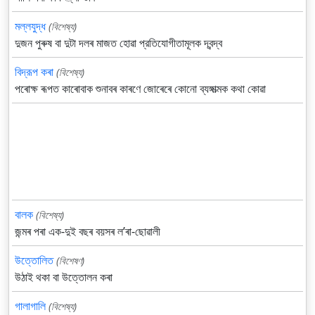
মল্লযুদ্ধ
(বিশেষ্য)
দুজন পুৰুষ বা দুটা দলৰ মাজত হোৱা প্রতিযোগীতামূলক দ্বন্দ্ব
বিদ্রূপ কৰা
(বিশেষ্য)
পৰোক্ষ ৰূপত কাৰোবাক শুনাবৰ কাৰণে জোৰেৰে কোনো ব্যঙ্গাত্মক কথা কোৱা
বালক
(বিশেষ্য)
জন্মৰ পৰা এক-দুই বছৰ বয়সৰ লʼৰা-ছোৱালী
উত্তোলিত
(বিশেষণ)
উঠাই থকা বা উত্তোলন কৰা
গালাগালি
(বিশেষ্য)