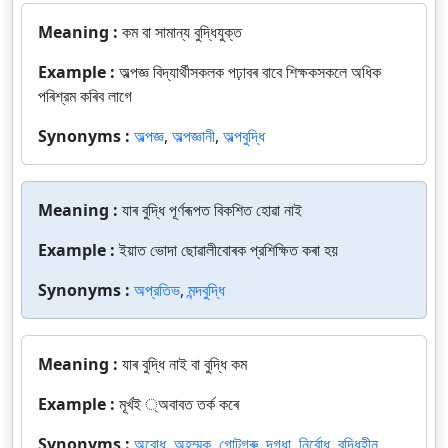
Meaning :
কম বা সামান্য বুদ্ধিযুক্ত
Example :
অল্পজ্ঞ বিদ্যার্থীসকলক পঢ়াবৰ বাবে শিক্ষকসকলে অধিক
পৰিশ্রম কৰিব লাগে
Synonyms :
অল্পজ্ঞ
,
অল্পজ্ঞানী
,
অল্পবুদ্ধি
Meaning :
যাৰ বুদ্ধি পূর্ণৰূপত বিকশিত হোৱা নাই
Example :
ইয়াত ভোদা ছোৱালীবোৰক প্রশিক্ষিত কৰা হয়
Synonyms :
অপ্রতিভ
,
মন্দবুদ্ধি
Meaning :
যাৰ বুদ্ধি নাই বা বুদ্ধি কম
Example :
মূর্খই ্অবাবত তর্ক কৰে
Synonyms :
অবোধ
,
অহম্মক
,
গোটগৰু
,
দগধা
,
নির্বোধ
,
বুদ্ধিহীন
,