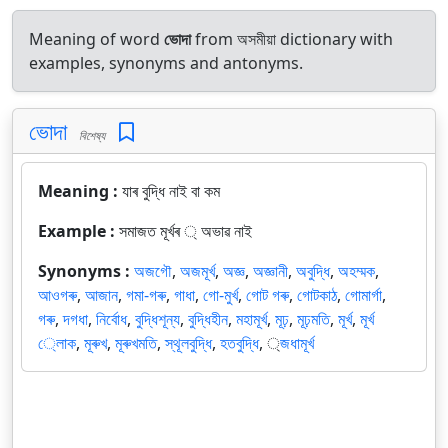
Meaning of word
ভোদা
from অসমীয়া dictionary with
examples, synonyms and antonyms.
ভোদা
বিশেষ্য
Meaning :
যাৰ বুদ্ধি নাই বা কম
Example :
সমাজত মূর্খৰ ্ অভাৱ নাই
Synonyms :
অজগৌ
,
অজমূর্খ
,
অজ্ঞ
,
অজ্ঞানী
,
অবুদ্ধি
,
অহম্মক
,
আওগৰু
,
আজান
,
গমা-গৰু
,
গাধা
,
গো-মুর্খ
,
গোট গৰু
,
গোটকাঠ
,
গোমার্গা
,
গৰু
,
দগধা
,
নির্বোধ
,
বুদ্ধিশূন্য
,
বুদ্ধিহীন
,
মহামূর্খ
,
মূঢ়
,
মূঢ়মতি
,
মূর্খ
,
মূর্খ
্লোক
,
মূৰুখ
,
মূৰুখমতি
,
স্থূলবুদ্ধি
,
হতবুদ্ধি
,
্জধামূর্খ