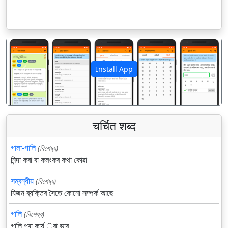
Install App
पिछला
अगला
चर्चित शब्द
গালা-গালি
(বিশেষ্য)
নিন্দা কৰা বা কলংকৰ কথা কোৱা
সম্বন্ধীয়
(বিশেষ্য)
যিজন ব্যক্তিৰ সৈতে কোনো সম্পর্ক আছে
গালি
(বিশেষ্য)
গালি পৰা কার্য ্বা ভাব