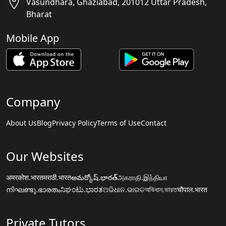
Vasundhara, Ghaziabad, 201012 Uttar Pradesh,
Bharat
Mobile App
Company
About Us
Blog
Privacy Policy
Terms of Use
Contact
Our Websites
अमरकोश.भारत
मराठी.भारत
అమర్కోష్.భారత్
அகராதி.இந்தியா
നിഘണ്ടു.ഭാരതം
ನಿಘಂಟು.ಭಾರತ
ଅଭିଧାନ.ଭାରତ
অভিধান.ভারত
चौपाल.भारत
Private Tutors