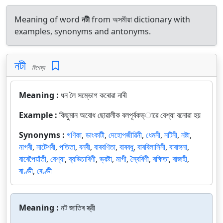
Meaning of word
নটী
from অসমীয়া dictionary with
examples, synonyms and antonyms.
নটী
বিশেষ্য
Meaning :
ধন লৈ সম্ভোগ কৰোৱা নাৰী
Example :
কিছুমান অবোধ ছোৱালীক বলপূর্বকভ্াৱে বেশ্যা বনোৱা হয়
Synonyms :
গণিকা
,
ডাংকাটী
,
দেহোপজীৱিনী
,
ধেমনী
,
নটিনী
,
নষ্টা
,
নাগৰী
,
নাটেশৰী
,
পতিতা
,
বনৰী
,
বাৰবণিতা
,
বাৰবধু
,
বাৰবিলাসিনী
,
বাৰাঙ্গনা
,
বাৰেপৈয়াঁতী
,
বেশ্যা
,
ব্যভিচাৰিণী
,
ভ্রষ্টা
,
মাগী
,
স্বৈৰিণী
,
ৰক্ষিতা
,
ৰাজহী
,
ৰাণ্ডী
,
ৰেণ্ডী
Meaning :
নট জাতিৰ স্ত্রী