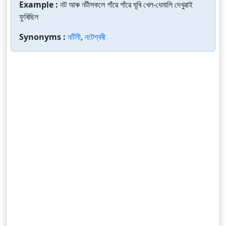
Example :
নট আৰু নটীসকলে গাঁৱে গাঁৱে ঘূৰি খেল-ধেমালি দেখুৱাই
ফুৰিছিল
Synonyms :
নটিনী
,
নটেশ্বৰী