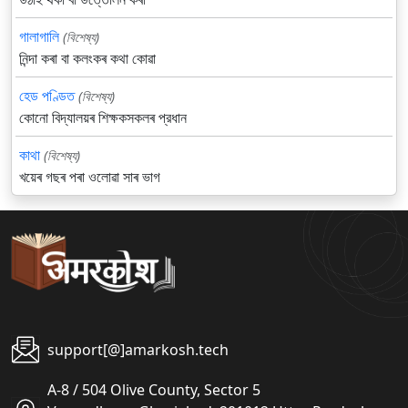
গালাগালি
(বিশেষ্য)
নিন্দা কৰা বা কলংকৰ কথা কোৱা
হেড পণ্ডিত
(বিশেষ্য)
কোনো বিদ্যালয়ৰ শিক্ষকসকলৰ প্রধান
কাথা
(বিশেষ্য)
খয়েৰ গছৰ পৰা ওলোৱা সাৰ ভাগ
support[@]amarkosh.tech
A-8 / 504 Olive County, Sector 5