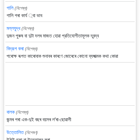
গালি
(বিশেষ্য)
গালি পৰা কার্য ্বা ভাব
মল্লযুদ্ধ
(বিশেষ্য)
দুজন পুৰুষ বা দুটা দলৰ মাজত হোৱা প্রতিযোগীতামূলক দ্বন্দ্ব
বিদ্রূপ কৰা
(বিশেষ্য)
পৰোক্ষ ৰূপত কাৰোবাক শুনাবৰ কাৰণে জোৰেৰে কোনো ব্যঙ্গাত্মক কথা কোৱা
বালক
(বিশেষ্য)
জন্মৰ পৰা এক-দুই বছৰ বয়সৰ লʼৰা-ছোৱালী
উত্তোলিত
(বিশেষণ)
উঠাই থকা বা উত্তোলন কৰা