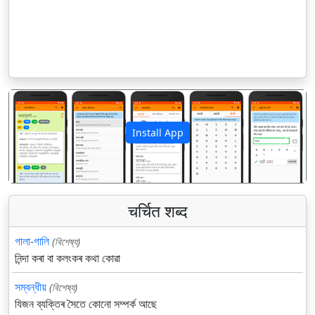
Install App
पिछला
अगला
चर्चित शब्द
গালা-গালি
(বিশেষ্য)
নিন্দা কৰা বা কলংকৰ কথা কোৱা
সম্বন্ধীয়
(বিশেষ্য)
যিজন ব্যক্তিৰ সৈতে কোনো সম্পর্ক আছে