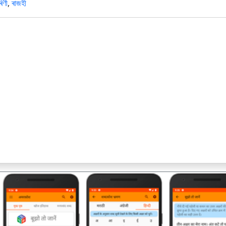
ৰিণী
,
ৰাজহী