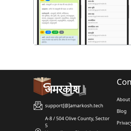
पिछला
Co
About
support[@]amarkosh.tech
Blog
A-8 / 504 Olive County, Sector
Privac
5