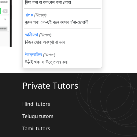
নিন্দা কৰা বা কলংকৰ কথা কোৱা
गला
বালক
(বিশেষ্য)
জন্মৰ পৰা এক-দুই বছৰ বয়সৰ লʼৰা-ছোৱালী
আত্মীয়তা
(বিশেষ্য)
নিজৰ হোৱা অৱস্থা বা ভাব
উত্তোলিত
(বিশেষণ)
উঠাই থকা বা উত্তোলন কৰা
Private Tutors
Hindi tutors
Telugu tutors
Tamil tutors