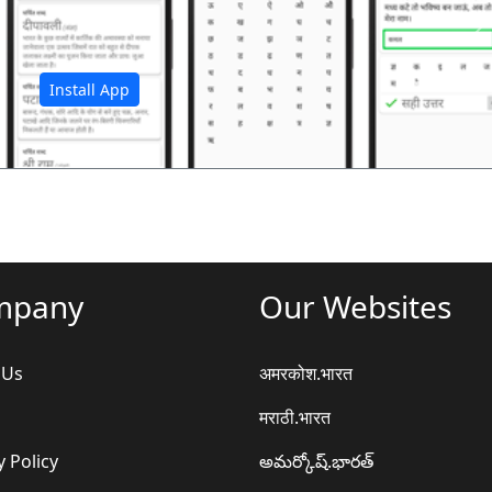
अ
Install App
mpany
Our Websites
 Us
अमरकोश.भारत
मराठी.भारत
y Policy
అమర్కోష్.భారత్