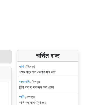
चर्चित शब्द
কাথা
(বিশেষ্য)
খয়েৰ গছৰ পৰা ওলোৱা সাৰ ভাগ
গালাগালি
(বিশেষ্য)
নিন্দা কৰা বা কলংকৰ কথা কোৱা
গালি
(বিশেষ্য)
গালি পৰা কার্য ্বা ভাব