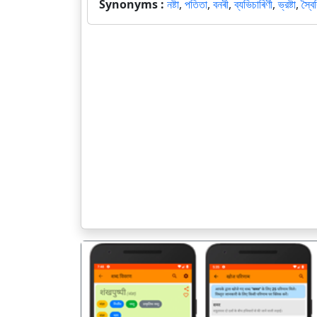
Synonyms :
নষ্টা
,
পতিতা
,
বনৰী
,
ব্যভিচাৰিণী
,
ভ্রষ্টা
,
স্বৈ