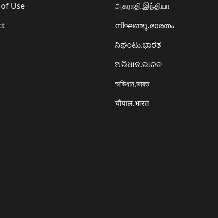
 of Use
அகராதி.இந்தியா
ct
നിഘണ്ടു.ഭാരതം
ನಿಘಂಟು.ಭಾರತ
ଅଭିଧାନ.ଭାରତ
অভিধান.ভারত
चौपाल.भारत