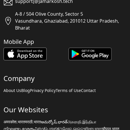
support[@]amarkosh.tech
A-8 / 504 Olive County, Sector 5
Vasundhara, Ghaziabad, 201012 Uttar Pradesh,
Bharat
Mobile App
Company
About Us
Blog
Privacy Policy
Terms of Use
Contact
Our Websites
अमरकोश.भारत
मराठी.भारत
అమర్కోష్.భారత్
அகராதி.இந்தியா
നിഘണ്ടു.ഭാരതം
ನಿಘಂಟು.ಭಾರತ
ଅଭିଧାନ.ଭାରତ
অভিধান.ভারত
चौपाल.भारत