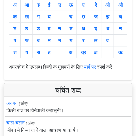
अ
आ
इ
ई
उ
ऊ
ए
ऐ
ओ
औ
क
ख
ग
घ
च
छ
ज
झ
ञ
ट
ठ
ड
ढ
ण
त
थ
द
ध
न
प
फ
ब
भ
म
य
र
ल
व
श
ष
स
ह
क्ष
त्र
ज्ञ
ऋ
अमरकोश में उपलब्ध हिन्दी के मुहावरों के लिए
यहाँ पर
स्पर्श करें।
चर्चित शब्द
अनबन
(संज्ञा)
किसी बात पर होनेवाली कहासुनी।
चाल-चलन
(संज्ञा)
जीवन में किया जाने वाला आचरण या कार्य।