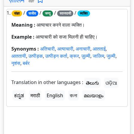
संज्ञा
1.
/
/
/
/
संज्ञा
सजीव
जन्तु
स्तनपायी
व्यक्ति
Meaning :
अत्याचार करने वाला व्यक्ति।
Example :
अत्याचारी को सजा मिलनी ही चाहिए।
Synonyms :
अतिचारी
,
अत्याचारी
,
अनाचारी
,
आतताई
,
आततायी
,
उत्पीड़क
,
उत्पीड़न कर्ता
,
क्रूर
,
ज़ुल्मी
,
जालिम
,
जुल्मी
,
नृशंस
,
बर्बर
Translation in other languages :
తెలుగు
ଓଡ଼ିଆ
ಕನ್ನಡ
मराठी
English
বাংলা
മലയാളം